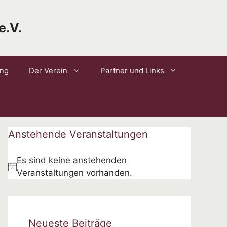
e.V.
ung
Der Verein
Partner und Links
Anstehende Veranstaltungen
Es sind keine anstehenden
H
Veranstaltungen vorhanden.
i
n
w
Neueste Beiträge
e