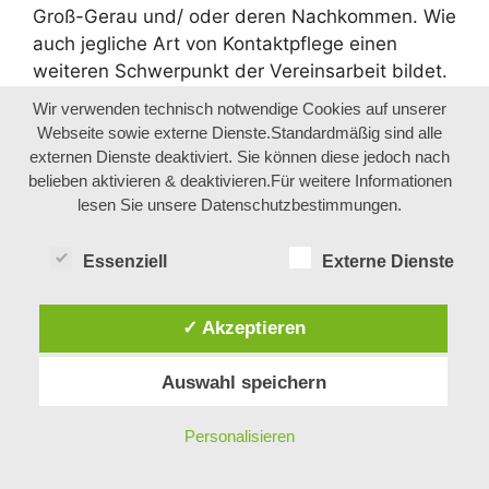
Groß-Gerau und/ oder deren Nachkommen. Wie
auch jegliche Art von Kontaktpflege einen
weiteren Schwerpunkt der Vereinsarbeit bildet.
Nicht zuletzt ist es der Jüdische Friedhof in
Wir verwenden technisch notwendige Cookies auf unserer
Groß-Gerau, der gelegentlich von Nachkommen
Webseite sowie externe Dienste.Standardmäßig sind alle
der dort bis 1938 bestatteten Bürger des
externen Dienste deaktiviert. Sie können diese jedoch nach
Kreises besucht wird, welcher Gegenstand von
belieben aktivieren & deaktivieren.Für weitere Informationen
lesen Sie unsere Datenschutzbestimmungen.
Korrespondenzen und persönlichen
Begegnungen bildet.
Der Groß-Gerauer Friedhof war ein so
Essenziell
Externe Dienste
genannter Verbandsfriedhof. Die
Mitgliedsgemeinden des Friedhofsverbandes
✓ Akzeptieren
erstreckten sich dabei sogar über die Grenzen
des heutigen Kreises Groß-Gerau hinaus bis in
Auswahl speichern
die Kreise Darmstadt-Dieburg und Offenbach.
Regelmäßige Führungen über diesen Friedhof
Personalisieren
mit Erläuterungen für die interessierte
Öffentlichkeit oder für einzelne Privatbesucher