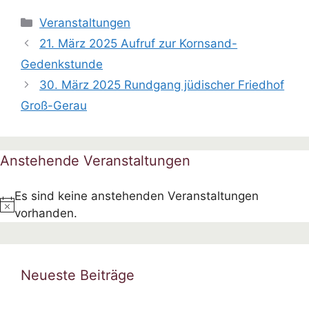
Kategorien
Veranstaltungen
21. März 2025 Aufruf zur Kornsand-
Gedenkstunde
30. März 2025 Rundgang jüdischer Friedhof
Groß-Gerau
Anstehende Veranstaltungen
Es sind keine anstehenden Veranstaltungen
H
vorhanden.
i
n
w
Neueste Beiträge
e
i