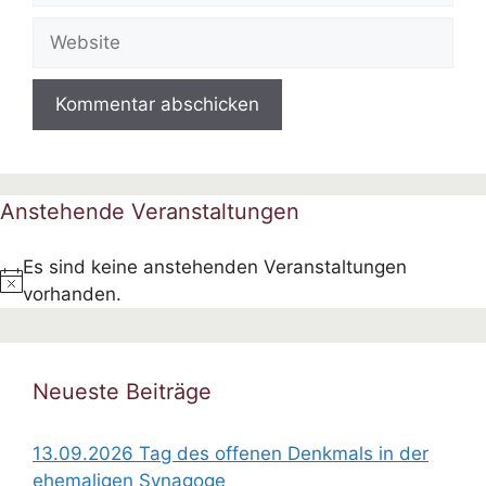
Adresse
Website
Anstehende Veranstaltungen
Es sind keine anstehenden Veranstaltungen
H
vorhanden.
i
n
w
Neueste Beiträge
e
i
13.09.2026 Tag des offenen Denkmals in der
s
ehemaligen Synagoge