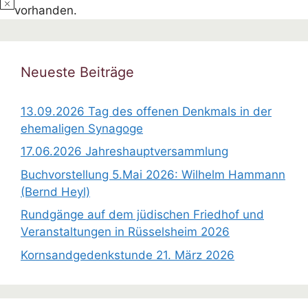
H
vorhanden.
i
n
w
Neueste Beiträge
e
i
13.09.2026 Tag des offenen Denkmals in der
s
ehemaligen Synagoge
17.06.2026 Jahreshauptversammlung
Buchvorstellung 5.Mai 2026: Wilhelm Hammann
(Bernd Heyl)
Rundgänge auf dem jüdischen Friedhof und
Veranstaltungen in Rüsselsheim 2026
Kornsandgedenkstunde 21. März 2026