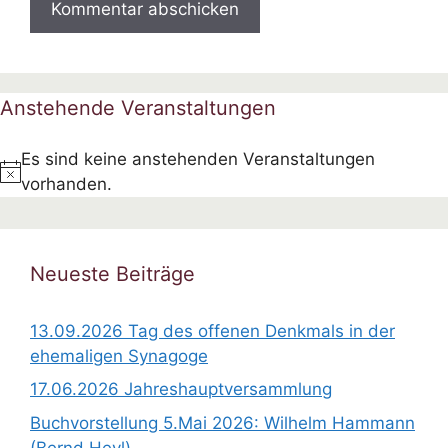
Anstehende Veranstaltungen
Es sind keine anstehenden Veranstaltungen
H
vorhanden.
i
n
w
Neueste Beiträge
e
i
13.09.2026 Tag des offenen Denkmals in der
s
ehemaligen Synagoge
17.06.2026 Jahreshauptversammlung
Buchvorstellung 5.Mai 2026: Wilhelm Hammann
(Bernd Heyl)