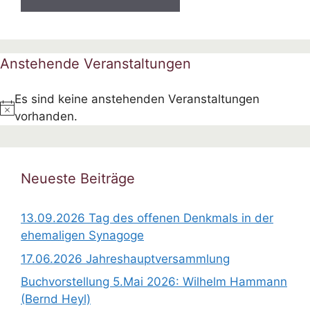
Anstehende Veranstaltungen
Es sind keine anstehenden Veranstaltungen
H
vorhanden.
i
n
w
Neueste Beiträge
e
i
13.09.2026 Tag des offenen Denkmals in der
s
ehemaligen Synagoge
17.06.2026 Jahreshauptversammlung
Buchvorstellung 5.Mai 2026: Wilhelm Hammann
(Bernd Heyl)