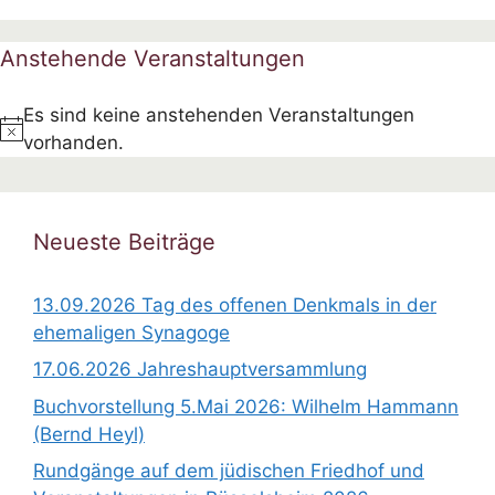
Anstehende Veranstaltungen
Es sind keine anstehenden Veranstaltungen
H
vorhanden.
i
n
w
Neueste Beiträge
e
i
13.09.2026 Tag des offenen Denkmals in der
s
ehemaligen Synagoge
17.06.2026 Jahreshauptversammlung
Buchvorstellung 5.Mai 2026: Wilhelm Hammann
(Bernd Heyl)
Rundgänge auf dem jüdischen Friedhof und