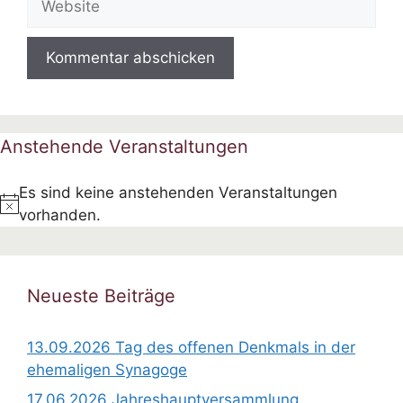
Anstehende Veranstaltungen
Es sind keine anstehenden Veranstaltungen
H
vorhanden.
i
n
w
Neueste Beiträge
e
i
13.09.2026 Tag des offenen Denkmals in der
s
ehemaligen Synagoge
17.06.2026 Jahreshauptversammlung