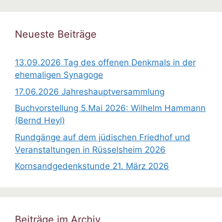
i
n
w
Neueste Beiträge
e
i
13.09.2026 Tag des offenen Denkmals in der
s
ehemaligen Synagoge
17.06.2026 Jahreshauptversammlung
Buchvorstellung 5.Mai 2026: Wilhelm Hammann
(Bernd Heyl)
Rundgänge auf dem jüdischen Friedhof und
Veranstaltungen in Rüsselsheim 2026
Kornsandgedenkstunde 21. März 2026
Beiträge im Archiv