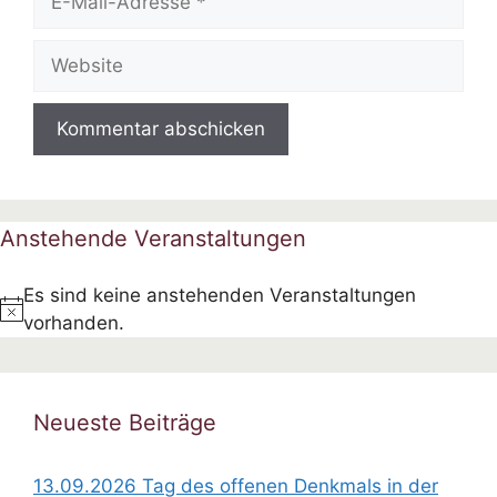
Mail-
Adresse
Website
Anstehende Veranstaltungen
Es sind keine anstehenden Veranstaltungen
H
vorhanden.
i
n
w
Neueste Beiträge
e
i
13.09.2026 Tag des offenen Denkmals in der
s