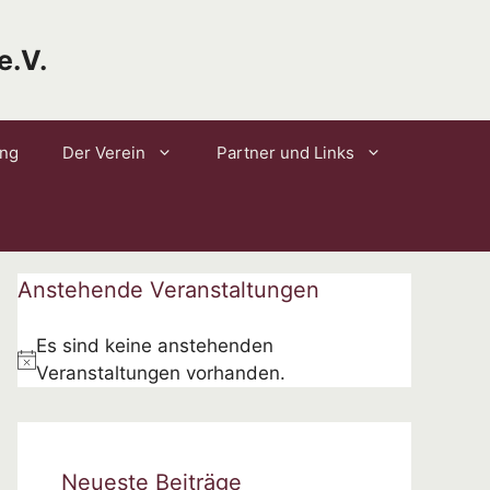
e.V.
ung
Der Verein
Partner und Links
Anstehende Veranstaltungen
Es sind keine anstehenden
H
Veranstaltungen vorhanden.
i
n
w
Neueste Beiträge
e