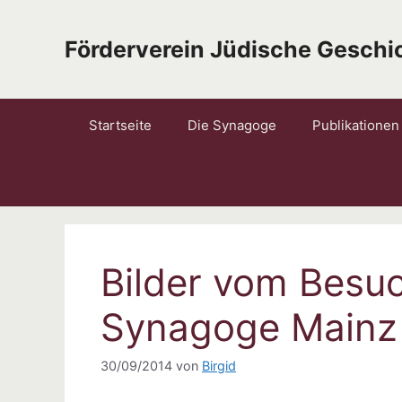
Zum
Inhalt
Förderverein Jüdische Geschic
springen
Startseite
Die Synagoge
Publikationen
Bilder vom Besu
Synagoge Mainz 
30/09/2014
von
Birgid