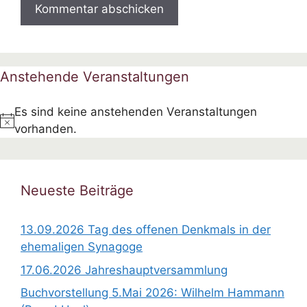
Anstehende Veranstaltungen
Es sind keine anstehenden Veranstaltungen
H
vorhanden.
i
n
w
Neueste Beiträge
e
i
13.09.2026 Tag des offenen Denkmals in der
s
ehemaligen Synagoge
17.06.2026 Jahreshauptversammlung
Buchvorstellung 5.Mai 2026: Wilhelm Hammann