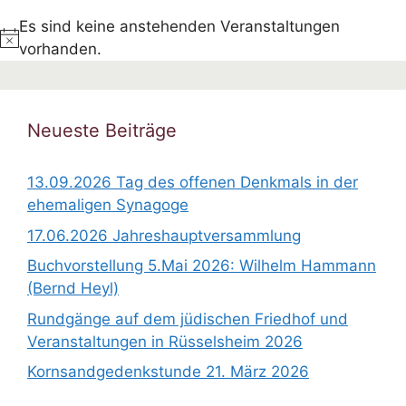
Es sind keine anstehenden Veranstaltungen
H
vorhanden.
i
n
w
Neueste Beiträge
e
i
13.09.2026 Tag des offenen Denkmals in der
s
ehemaligen Synagoge
17.06.2026 Jahreshauptversammlung
Buchvorstellung 5.Mai 2026: Wilhelm Hammann
(Bernd Heyl)
Rundgänge auf dem jüdischen Friedhof und
Veranstaltungen in Rüsselsheim 2026
Kornsandgedenkstunde 21. März 2026