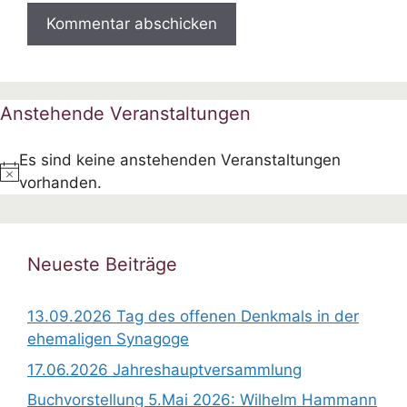
Anstehende Veranstaltungen
Es sind keine anstehenden Veranstaltungen
H
vorhanden.
i
n
w
Neueste Beiträge
e
i
13.09.2026 Tag des offenen Denkmals in der
s
ehemaligen Synagoge
17.06.2026 Jahreshauptversammlung
Buchvorstellung 5.Mai 2026: Wilhelm Hammann