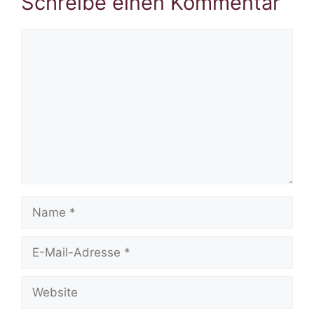
Schreibe einen Kommentar
Kommentar
Name
E-
Mail-
Adresse
Website