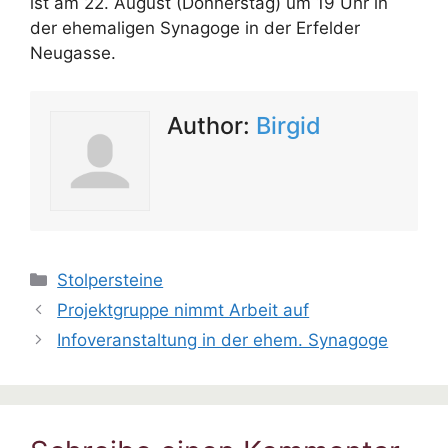
ist am 22. August (Donnerstag) um 19 Uhr in
der ehemaligen Synagoge in der Erfelder
Neugasse.
Author:
Birgid
Kategorien
Stolpersteine
Projektgruppe nimmt Arbeit auf
Infoveranstaltung in der ehem. Synagoge