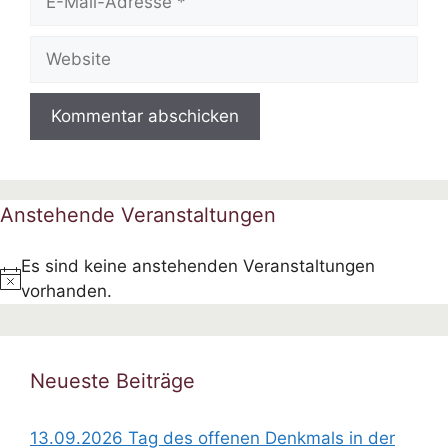
Mail-
Adresse
Website
Anstehende Veranstaltungen
Es sind keine anstehenden Veranstaltungen
H
vorhanden.
i
n
w
Neueste Beiträge
e
i
13.09.2026 Tag des offenen Denkmals in der
s