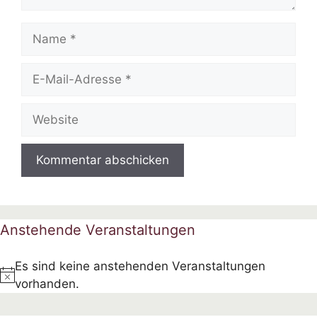
Name
E-
Mail-
Adresse
Website
Anstehende Veranstaltungen
Es sind keine anstehenden Veranstaltungen
H
vorhanden.
i