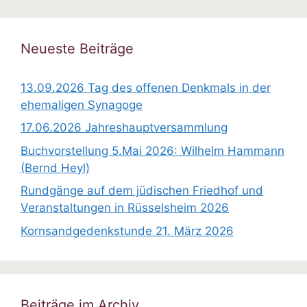
i
n
w
Neueste Beiträge
e
i
13.09.2026 Tag des offenen Denkmals in der
s
ehemaligen Synagoge
17.06.2026 Jahreshauptversammlung
Buchvorstellung 5.Mai 2026: Wilhelm Hammann
(Bernd Heyl)
Rundgänge auf dem jüdischen Friedhof und
Veranstaltungen in Rüsselsheim 2026
Kornsandgedenkstunde 21. März 2026
Beiträge im Archiv