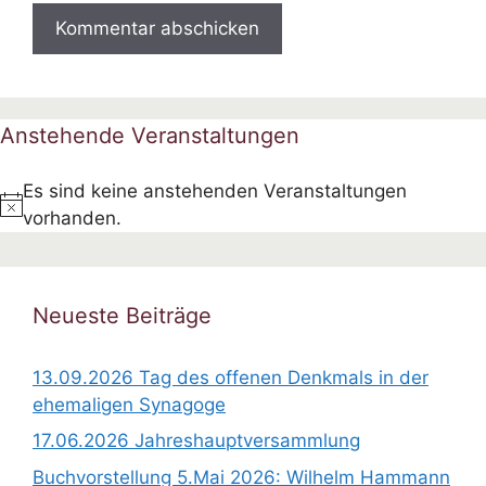
Anstehende Veranstaltungen
Es sind keine anstehenden Veranstaltungen
H
vorhanden.
i
n
w
Neueste Beiträge
e
i
13.09.2026 Tag des offenen Denkmals in der
s
ehemaligen Synagoge
17.06.2026 Jahreshauptversammlung
Buchvorstellung 5.Mai 2026: Wilhelm Hammann