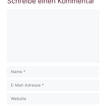
Schreibe einen Kommentar
Kommentar
Name
E-
Mail-
Adresse
Website