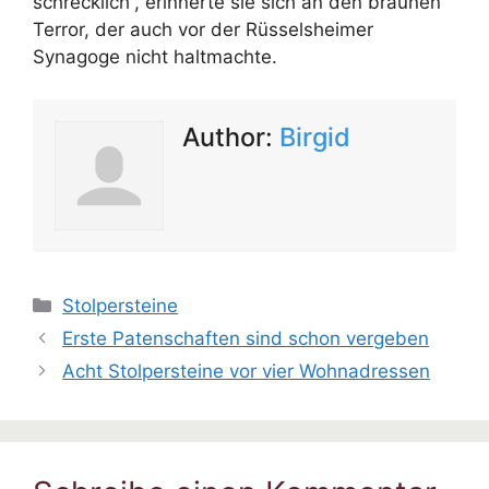
schrecklich“, erinnerte sie sich an den braunen
Terror, der auch vor der Rüsselsheimer
Synagoge nicht haltmachte.
Author:
Birgid
Kategorien
Stolpersteine
Erste Patenschaften sind schon vergeben
Acht Stolpersteine vor vier Wohnadressen