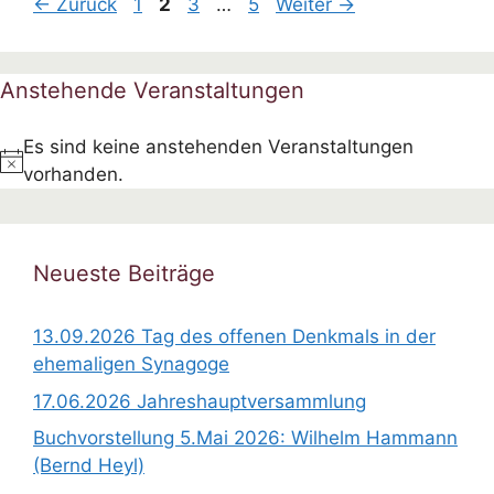
Seite
Seite
Seite
Seite
←
Zurück
1
2
3
…
5
Weiter
→
Anstehende Veranstaltungen
Es sind keine anstehenden Veranstaltungen
H
vorhanden.
i
n
w
Neueste Beiträge
e
i
13.09.2026 Tag des offenen Denkmals in der
s
ehemaligen Synagoge
17.06.2026 Jahreshauptversammlung
Buchvorstellung 5.Mai 2026: Wilhelm Hammann
(Bernd Heyl)