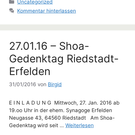
Kategorien
Uncategorized
Kommentar hinterlassen
27.01.16 – Shoa-
Gedenktag Riedstadt-
Erfelden
31/01/2016
von
Birgid
E I N L A D U N G Mittwoch, 27. Jan. 2016 ab
19.oo Uhr in der ehem. Synagoge Erfelden
Neugasse 43, 64560 Riedstadt Am Shoa-
Gedenktag wird seit …
Weiterlesen