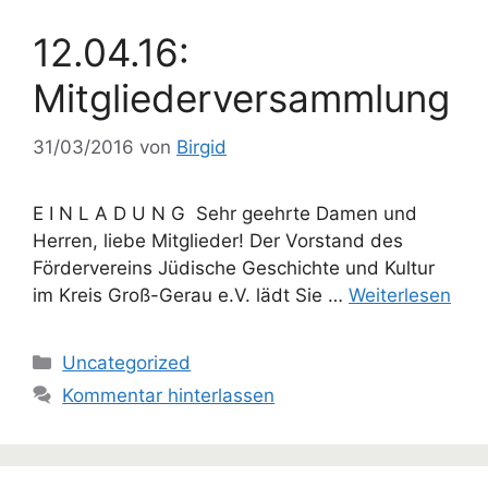
12.04.16:
Mitgliederversammlung
31/03/2016
von
Birgid
E I N L A D U N G Sehr geehrte Damen und
Herren, liebe Mitglieder! Der Vorstand des
Fördervereins Jüdische Geschichte und Kultur
im Kreis Groß-Gerau e.V. lädt Sie …
Weiterlesen
Kategorien
Uncategorized
Kommentar hinterlassen